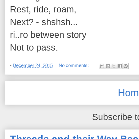
Rest, ride, roam,
Next? - shshsh...
ri..ro between story
Not to pass.
-
December 24, 2015
No comments:
Hom
Subscribe t
Threads and their Way Bac