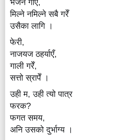
भजन
गाएँ
,
मिल्ने
नमिल्ने
सबै
गरेँ
उसैका
लागि
।
फेरी
,
नाजयज
ठहर्याएँ
,
गाली
गरेँ
,
सत्तो
स्रापेँ
।
उही
म
,
उही
त्यो
पात्र
फरक
?
फगत
समय
,
अनि
उसको
दुर्भाग्य
।