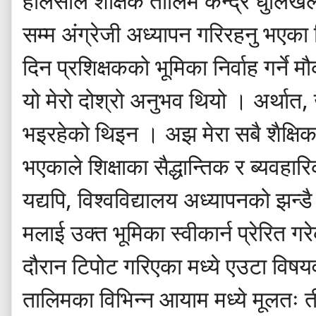
हालसालै
शैक्षिक
तालिम
केन्द्र
धुलिखे
सम्म
अंग्रेजी
अध्यापन
गरिरहनु
भएका
दिन
प्रशिक्षकको
भूमिका
निर्वाह
गर्ने
मौ
यो
मेरो
दोश्रो
अनुभव
थियो
।
अर्थात
,
भइरहेको
थिइन
।
अझ
मेरा
सबै
शैक्षि
भएकाले
शिक्षाका
सैद्धान्तिक
र
ब्यवहार
यद्यपि
,
विश्वविद्यालय
अध्यापनको
झन्डै
मलाई
उक्त
भूमिका
स्वीकार्न
प्रेरित
गर
दौरान
टिपोट
गरिएका
मध्ये
एउटा
विषयव
तालिमका
विभिन्न
आयाम
मध्ये
मूलतः
त